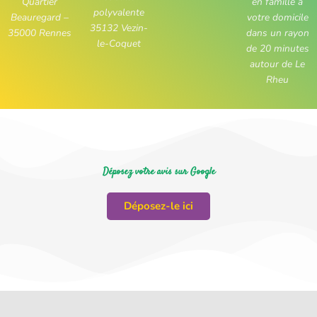
Quartier
en famille à
polyvalente
Beauregard –
votre domicile
35132 Vezin-
35000 Rennes
dans un rayon
le-Coquet
de 20 minutes
autour de Le
Rheu
Déposez votre avis sur Google
Déposez-le ici