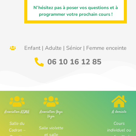
N’hésitez pas à poser vos questions et à
programmer votre prochain cours !
Enfant | Adulte | Sénior | Femme enceinte
06 10 16 12 85
Association ASMA
Association Yoga
A domicile
Vezin
Salle du
Cours
Salle violette
Cadran –
individuel ou
et salle